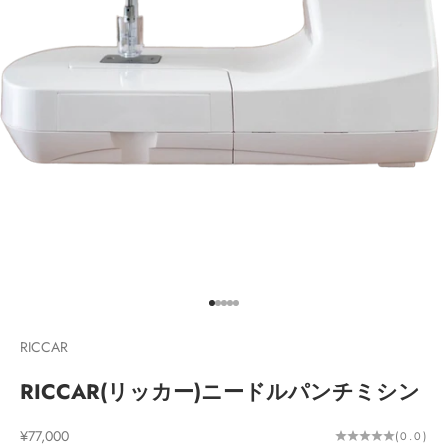
I18n Error: Missing interpolation va
I18n Error: Missing interpolation v
I18n Error: Missing interpolation 
I18n Error: Missing interpolation
I18n Error: Missing interpolatio
RICCAR
RICCAR(リッカー)ニードルパンチミシン
セール価格
¥77,000
(0.0)