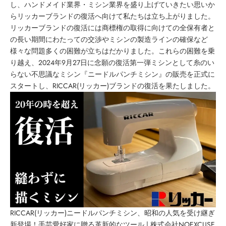
し、ハンドメイド業界・ミシン業界を盛り上げていきたい思いか
らリッカーブランドの復活へ向けて私たちは立ち上がりました。
リッカーブランドの復活には商標権の取得に向けての全保有者と
の長い期間にわたっての交渉やミシンの製造ラインの確保など
様々な問題多くの困難が立ちはだかりました。これらの困難を乗
り越え、2024年9月27日に念願の復活第一弾ミシンとして糸のい
らない不思議なミシン『ニードルパンチミシン』の販売を正式に
スタートし、RICCAR(リッカー)ブランドの復活を果たしました。
RICCAR(リッカー)ニードルパンチミシン、昭和の人気を受け継ぎ
新登場！手芸愛好家に贈る革新的なツール | 株式会社NOEXCUSE