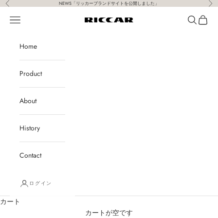
前へ
次
コンテンツへスキップ
NEWS「
リッカーブランドサイトを公開しました
」
メニュー
検索
カート
Riccar
Home
Product
About
History
Contact
ログイン
カート
カートが空です