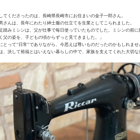
してくださったのは、長崎県長崎市にお住まいの金子一郎さん。
男さんは、長年にわたり紳士服の仕立てを生業としてこられました。
足踏みミシンは、父が仕事で毎日使っていたものでした。ミシンの前に
く父の姿を、子どもの頃からずっと見てきました。」
にとって“日常”でありながら、今思えば尊いものだったのかもしれませ
は、決して裕福とはいえない暮らしの中で、家族を支えてくれた大切な