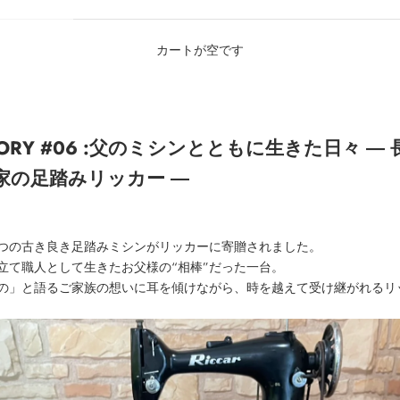
カートが空です
STORY #06 :父のミシンとともに生きた日々 ―
家の足踏みリッカー ―
つの古き良き足踏みミシンがリッカーに寄贈されました。
立て職人として生きたお父様の“相棒”だった一台。
の」と語るご家族の想いに耳を傾けながら、時を越えて受け継がれるリ