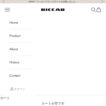
前へ
次
コンテンツへスキップ
NEWS「
リッカーブランドサイトを公開しました
」
メニュー
検索
カート
Riccar
Home
Product
About
History
Contact
ログイン
カート
カートが空です