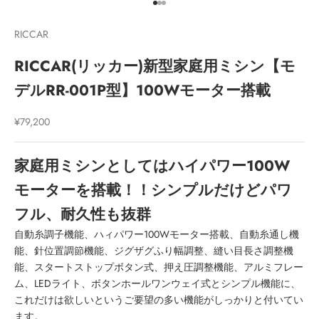
I18n Error: Missing interpolation v
I18n Error: Missing interpolation 
I18n Error: Missing interpolation
RICCAR
RICCAR(リッカー)新型家庭用ミシン【モ
デルRR-001P型】100Wモーター搭載
セール価格
¥79,200
家庭用ミシンとしてはハイパワー100W
モーターを搭載！！シンプルだけどパワ
フル、耐久性も抜群
自動糸調子機能、ハィパワー100Wモーター搭載、自動糸通し機
能、針位置調節機能、ジグザグふり幅調整、縫い目長さ調整機
能、スタートストップボタン式、押え圧調整機能、アルミフレー
ム、LEDライト、ボタンホールワンウェイ式とシンプル機能に、
これだけは欲しいというご要望の多い機能がしっかりと付いてい
ます。